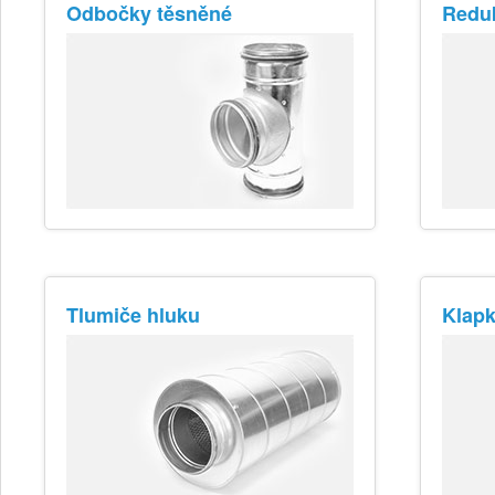
Odbočky těsněné
Redu
Tlumiče hluku
Klap